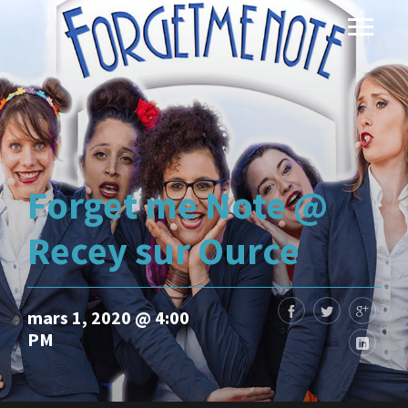
Forget me Note @
Recey sur Ource
mars 1, 2020 @ 4:00
PM