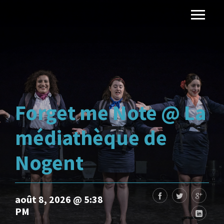
Forget me Note @ La
médiathèque de
Nogent
août 8, 2026 @ 5:38
PM