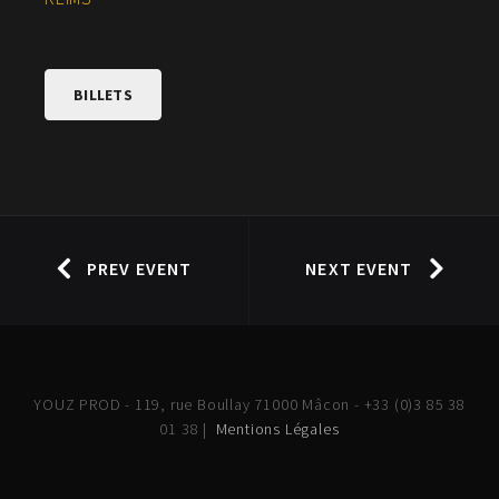
BILLETS
PREV EVENT
NEXT EVENT
YOUZ PROD - 119, rue Boullay 71000 Mâcon - +33 (0)3 85 38
01 38 |
Mentions Légales