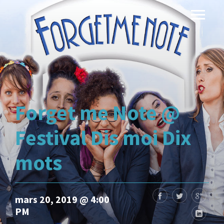
Forget me Note @
Festival Dis moi Dix
mots
mars 20, 2019 @ 4:00
PM