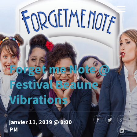
Forget me Note @
Festival Beaune
Vibrations
janvier 11, 2019 @ 8:00
PM