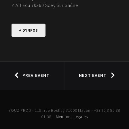
Z.A. l'Ecu 70360 Scey Sur Saône
+ D'INFOS
PREV EVENT
NEXT EVENT
YOUZ PROD - 119, rue Boullay 71000 Mâcon - +33 (0)3 85 38
01 38 |
Mentions Légales