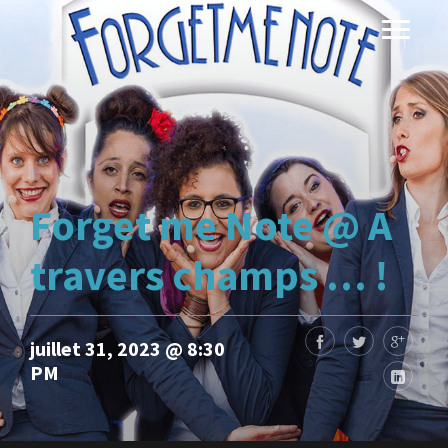
Forget me Note @ A
travers champs … !
juillet 31, 2023 @ 8:30
PM