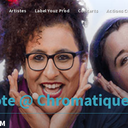
l
Artistes
Label Youz Prod
Concerts
Actions C
ote @ Chromatiqu
PM