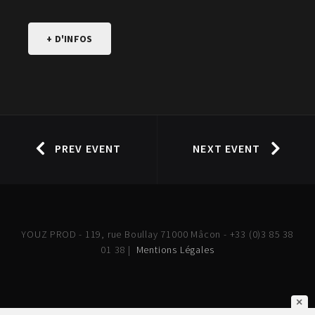
+ D'INFOS
PREV EVENT
NEXT EVENT
YOUZ PROD - 119, rue Boullay 71000 Mâcon - +33 (0)3 85 38
01 38 |
Mentions Légales