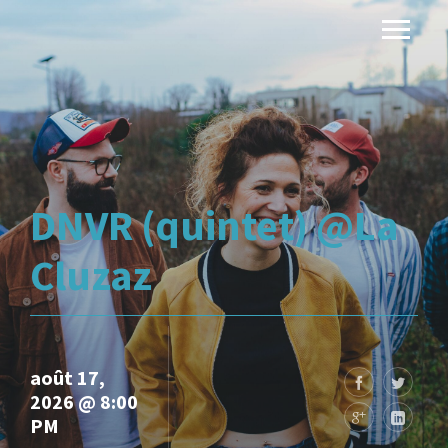
DNVR (quintet) @La
Cluzaz
août 17,
2026 @ 8:00
PM