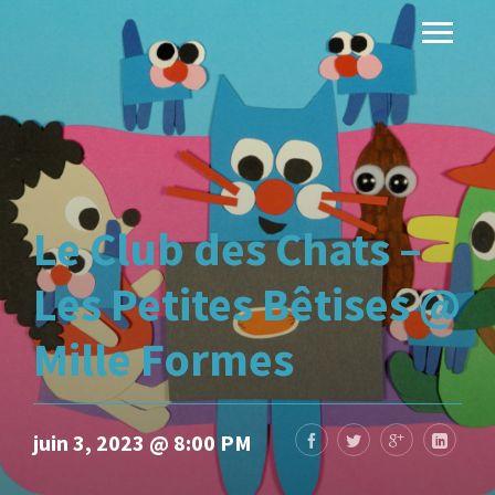
Le Club des Chats –
Les Petites Bêtises @
Mille Formes
juin 3, 2023 @ 8:00 PM