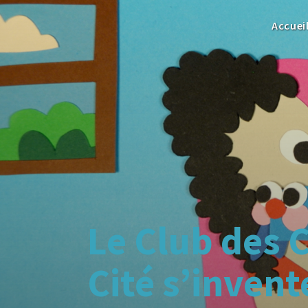
Accuei
Le Club des C
Cité s’invent