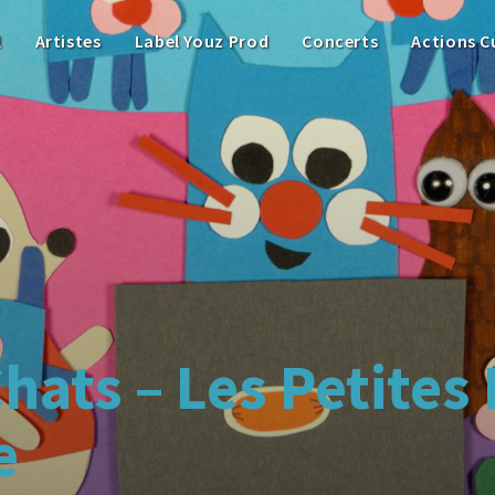
l
Artistes
Label Youz Prod
Concerts
Actions C
hats – Les Petites
e