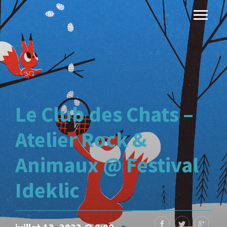
Le Club des Chats –
Atelier Rock &
Animaux @ Festival
Ideklic