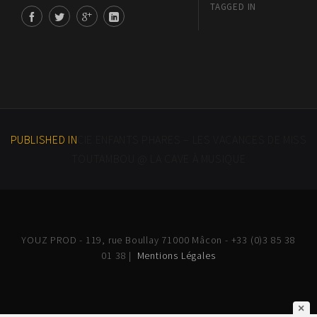
TAGGED IN
PUBLISHED IN
CIE ENFANTS PHARES – LES VACANCES DE MISS
TOUTAMBOU @ LA CAVE À MUSIQUE
YOUZ PROD - 119, rue Boullay 71000 Mâcon - +33 (0)3 85 38
01 38 |
Mentions Légales