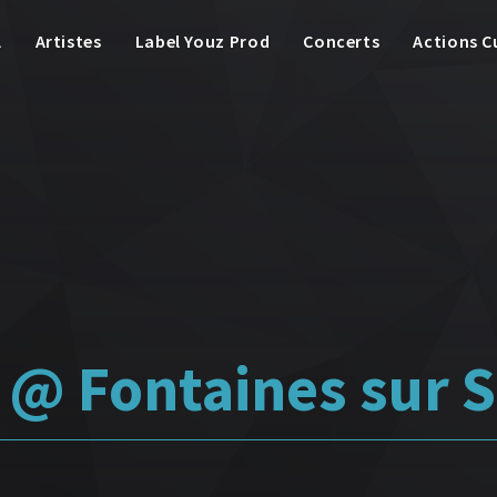
l
Artistes
Label Youz Prod
Concerts
Actions C
! @ Fontaines sur 