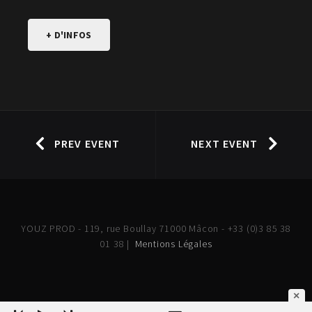
+ D'INFOS
PREV EVENT
NEXT EVENT
YOUZ PROD - 119, rue Boullay 71000 Mâcon - +33 (0)3 85 38
01 38 |
Mentions Légales