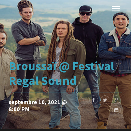
Broussaï @ Festival
Regal Sound
septembre 10, 2021 @
8:00 PM