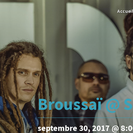
Accuei
Broussaï @ S
septembre 30, 2017 @ 8: