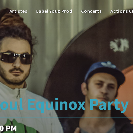
l
Artistes
Label Youz Prod
Concerts
Actions C
oul Equinox Party
00 PM