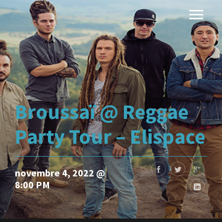
Broussaï @ Reggae
Party Tour – Elispace
novembre 4, 2022 @
8:00 PM