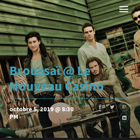
Broussaï @ Le
Nouveau Casino
octobre 5, 2019 @ 8:30
PM