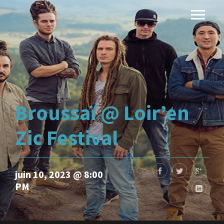
Broussaï @ Loir’en
Zic Festival
juin 10, 2023 @ 8:00
PM