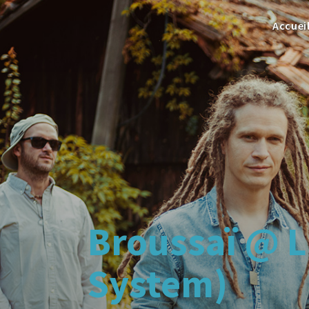
Accuei
Broussaï @ 
System)