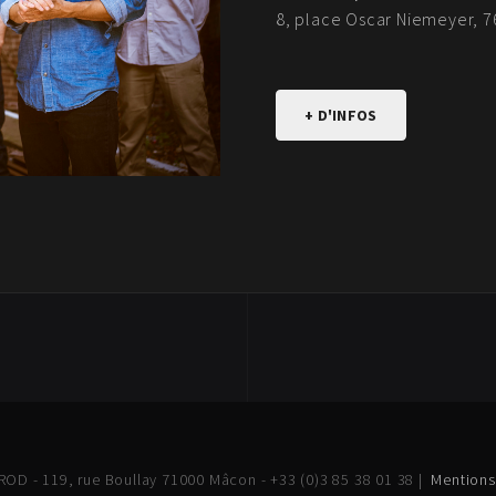
8, place Oscar Niemeyer, 
+ D'INFOS
OD - 119, rue Boullay 71000 Mâcon - +33 (0)3 85 38 01 38 |
Mentions