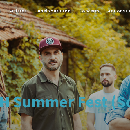
l
Artistes
Label Youz Prod
Concerts
Actions C
LH Summer Fest (