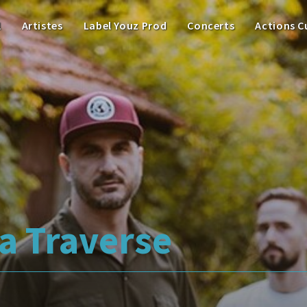
l
Artistes
Label Youz Prod
Concerts
Actions C
a Traverse