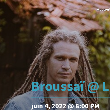
Accuei
Broussaï @ L
juin 4, 2022 @ 8:00 PM