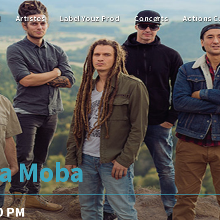
l
Artistes
Label Youz Prod
Concerts
Actions C
La Moba
0 PM