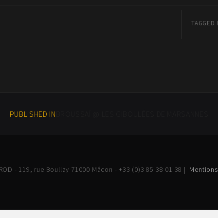
TAGGED 
PUBLISHED IN
BROUSSAÏ @ LES GIBOULÉES DE MARSANNES
OD - 119, rue Boullay 71000 Mâcon - +33 (0)3 85 38 01 38 |
Mentions