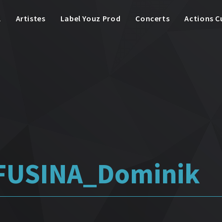
l
Artistes
Label Youz Prod
Concerts
Actions C
FUSINA_Dominik