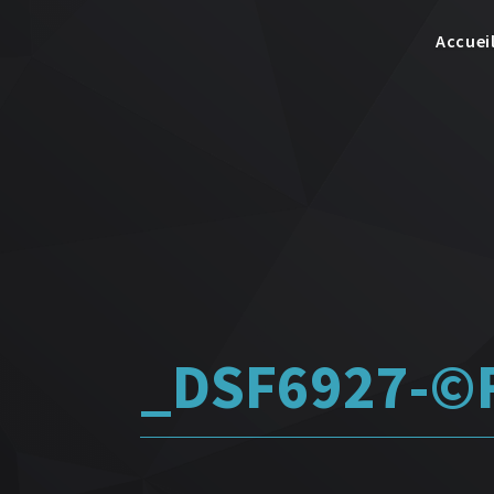
Accuei
_DSF6927-©