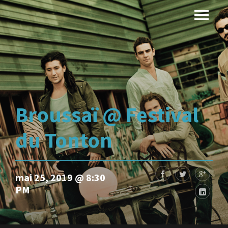
Broussaï @ Festival
du Tonton
mai 25, 2019 @ 8:30
PM