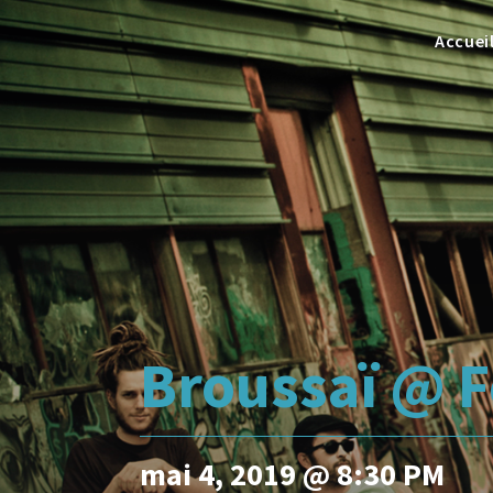
Accuei
Broussaï @ F
mai 4, 2019 @ 8:30 PM