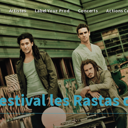
l
Artistes
Label Youz Prod
Concerts
Actions C
estival les Rastas