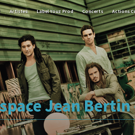
l
Artistes
Label Youz Prod
Concerts
Actions C
space Jean Bertin 