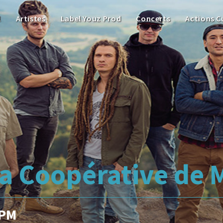
l
Artistes
Label Youz Prod
Concerts
Actions C
a Coopérative de 
 PM