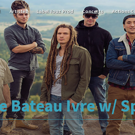
l
Artistes
Label Youz Prod
Concerts
Actions C
e Bateau Ivre w/ S