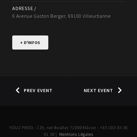
ADRESSE /
6 Avenue Gaston Berger, 69100 Villeurbanne
+ D'INFOS
PREV EVENT
NEXT EVENT
YOUZ PROD - 119, rue Boullay 71000 Mâcon - +33 (0)3 85 38
01 38 |
Mentions Légales