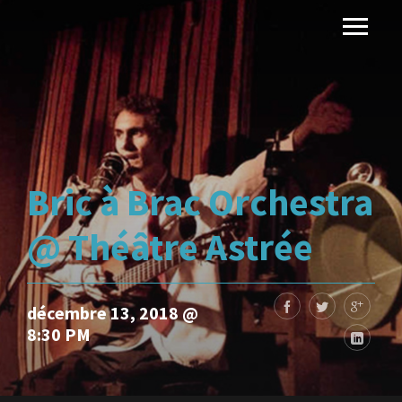
Bric à Brac Orchestra
@ Théâtre Astrée
décembre 13, 2018 @
8:30 PM