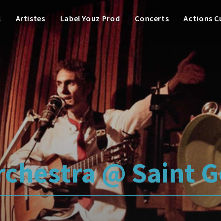
l
Artistes
Label Youz Prod
Concerts
Actions C
Orchestra @ Saint G