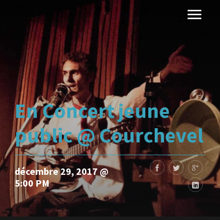
En Concert jeune
public @ Courchevel
décembre 29, 2017 @
5:00 PM