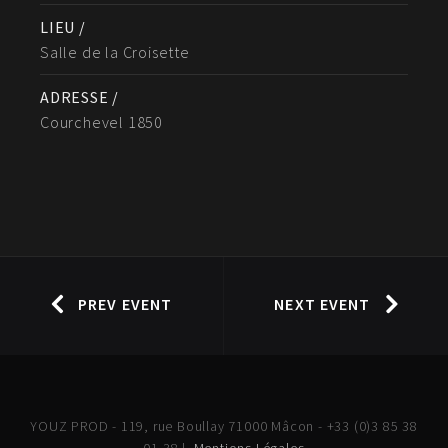
LIEU /
Salle de la Croisette
ADRESSE /
Courchevel 1850
PREV EVENT
NEXT EVENT
YOUZ PROD - 119, rue Boullay 71000 Mâcon - +33 (0)3 85 38