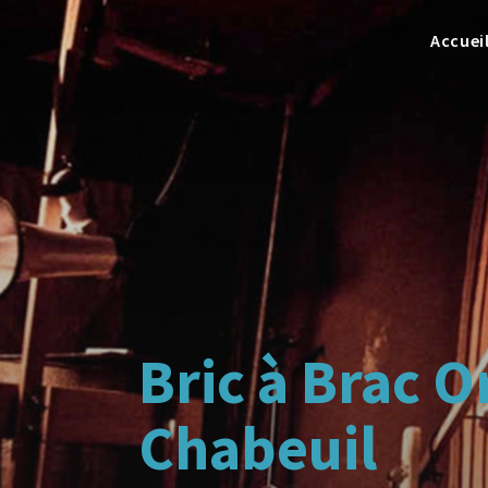
Accuei
Bric à Brac 
Chabeuil