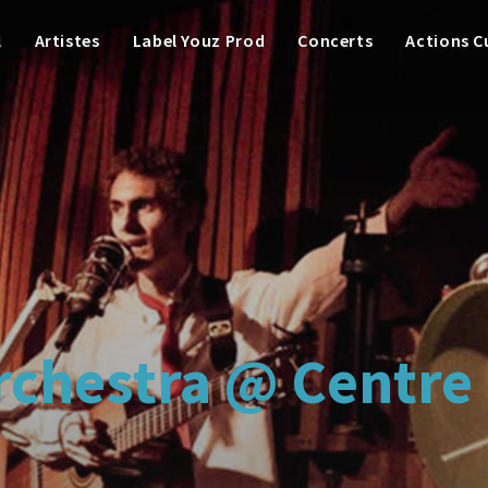
l
Artistes
Label Youz Prod
Concerts
Actions C
Orchestra @ Centre 