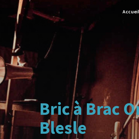
Accuei
Bric à Brac 
Blesle