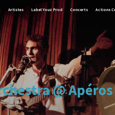
l
Artistes
Label Youz Prod
Concerts
Actions C
Orchestra @ Apéro