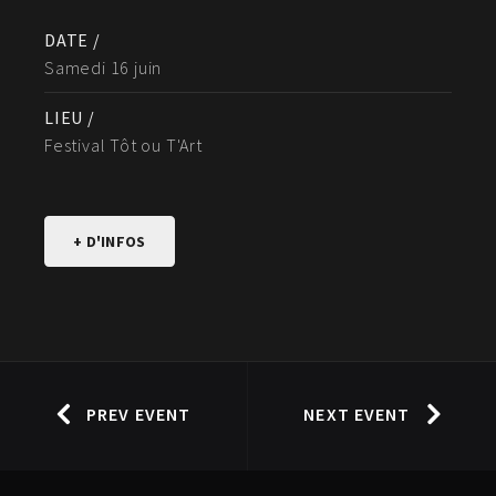
DATE /
Samedi 16 juin
LIEU /
Festival Tôt ou T'Art
+ D'INFOS
PREV EVENT
NEXT EVENT