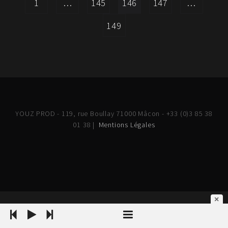
1
…
145
146
147
…
149
YOUZ PROD - 119, rue Boullay 71000 Mâcon - +33 (0)3 85 38
01 38 |
Mentions Légales