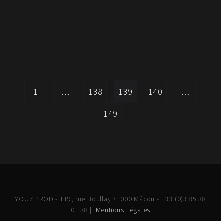
1
…
138
139
140
…
149
YOUZ PROD - 119, rue Boullay 71000 Mâcon - +33 (0)3 85 38
01 38 |
Mentions Légales