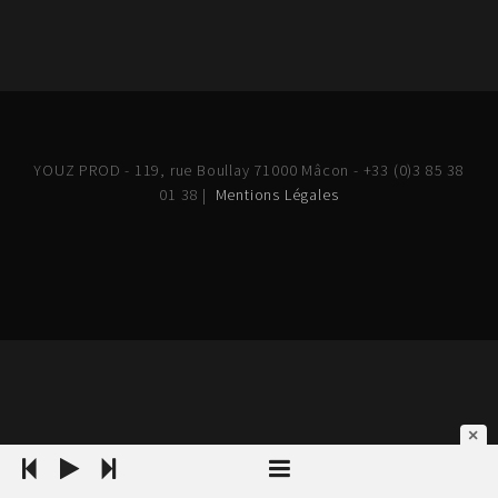
YOUZ PROD - 119, rue Boullay 71000 Mâcon - +33 (0)3 85 38
01 38 |
Mentions Légales