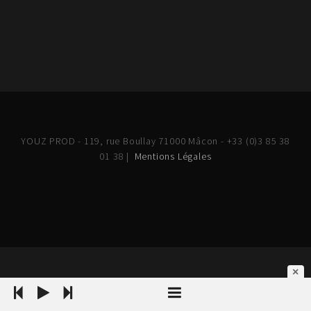
YOUZ PROD - 119, rue Boullay 71000 Mâcon - +33 (0)3 85 38
01 38 |
Mentions Légales