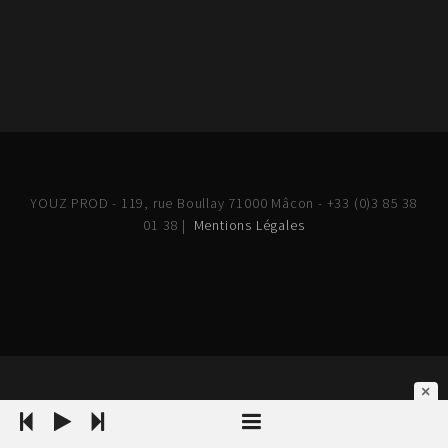
YOUZ PROD - 119, rue Boullay 71000 Mâcon - +33 (0)3 85 38
01 38 |
Mentions Légales