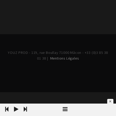
YOUZ PROD - 119, rue Boullay 71000 Mâcon - +33 (0)3 85 38
01 38 |
Mentions Légales