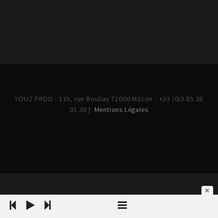
YOUZ PROD - 119, rue Boullay 71000 Mâcon - +33 (0)3 85 38
01 38 |
Mentions Légales