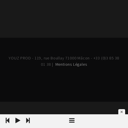
YOUZ PROD - 119, rue Boullay 71000 Mâcon - +33 (0)3 85 38
01 38 |
Mentions Légales