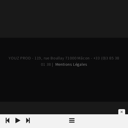
YOUZ PROD - 119, rue Boullay 71000 Mâcon - +33 (0)3 85 38
01 38 |
Mentions Légales