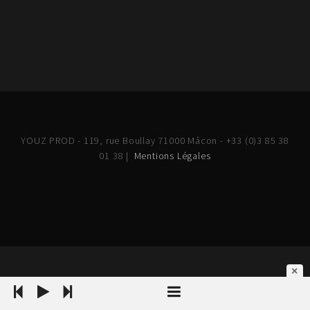
YOUZ PROD - 119, rue Boullay 71000 Mâcon - +33 (0)3 85 38
01 38 |
Mentions Légales