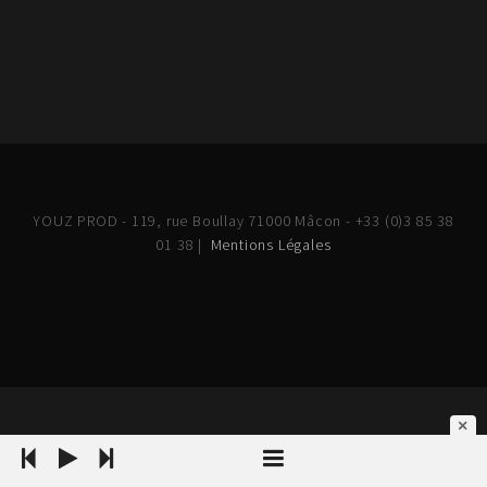
YOUZ PROD - 119, rue Boullay 71000 Mâcon - +33 (0)3 85 38
01 38 |
Mentions Légales