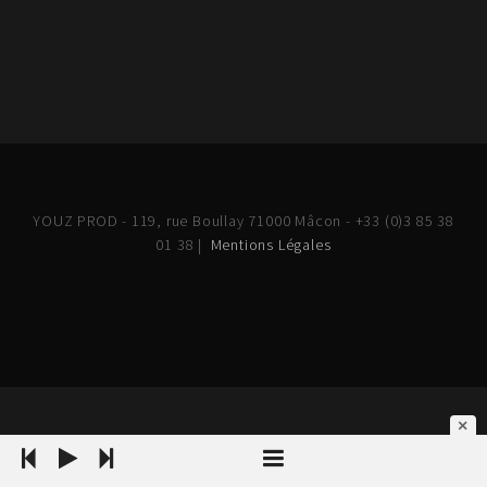
YOUZ PROD - 119, rue Boullay 71000 Mâcon - +33 (0)3 85 38
01 38 |
Mentions Légales