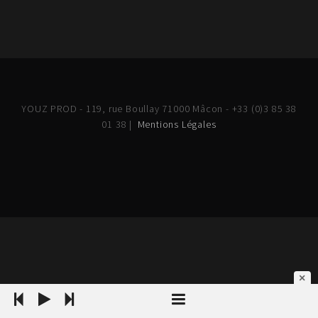
YOUZ PROD - 119, rue Boullay 71000 Mâcon - +33 (0)3 85 38
01 38 |
Mentions Légales