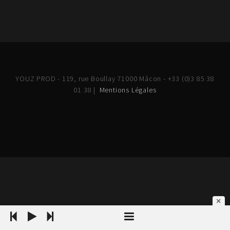
YOUZ PROD - 119, rue Boullay 71000 Mâcon - +33 (0)3 85 38
01 38 |
Mentions Légales