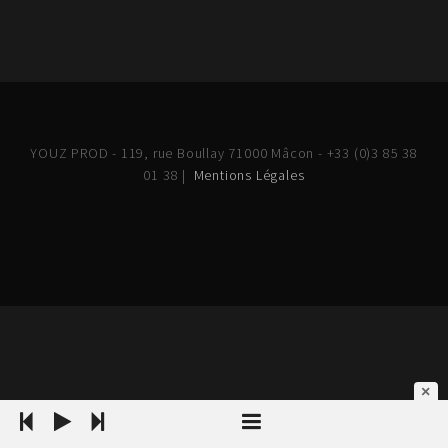
YOUZ PROD - 119, rue Boullay 71000 Mâcon - +33 (0)3 85 38
01 38 |
Mentions Légales