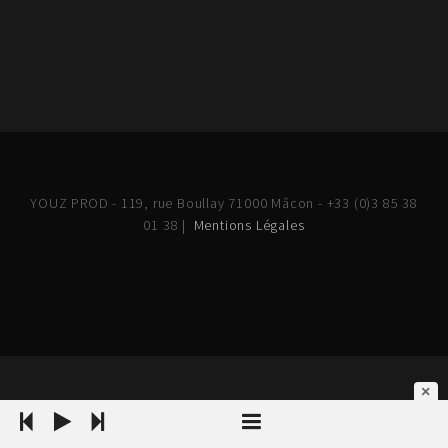
YOUZ PROD - 119, rue Boullay 71000 Mâcon - +33 (0)3 85 38
01 38 |
Mentions Légales